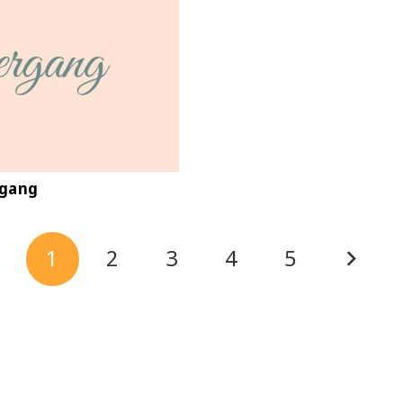
ergang
1
2
3
4
5