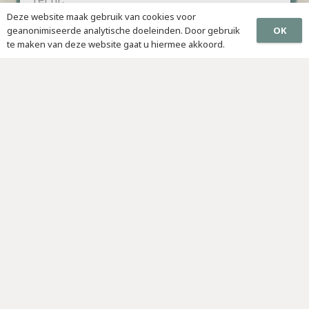
Deze website maak gebruik van cookies voor
OK
geanonimiseerde analytische doeleinden. Door gebruik
te maken van deze website gaat u hiermee akkoord.
VERSTUUR
Aanmelding voor workshops,
Webinars of Masterclasses:
Vul het formulier hiernaast in.